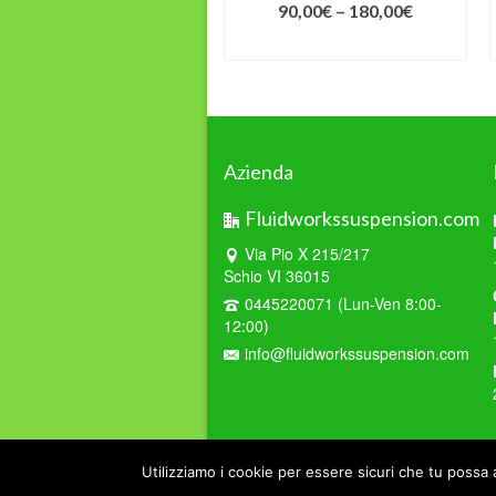
90,00
€
–
180,00
€
20,00
€
–
350,00
€
SCEGLI
SCEGLI
Azienda
Fluidworkssuspension.com
Via Pio X 215/217
Schio VI 36015
0445220071 (Lun-Ven 8:00-
12:00)
info@fluidworkssuspension.com
© 2026 Fluid Works Suspension - di Catelan Renato 
Utilizziamo i cookie per essere sicuri che tu possa 