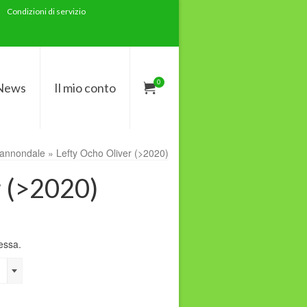
Condizioni di servizio
0
News
Il mio conto
Cannondale
»
Lefty Ocho Oliver (>2020)
r (>2020)
ressa.