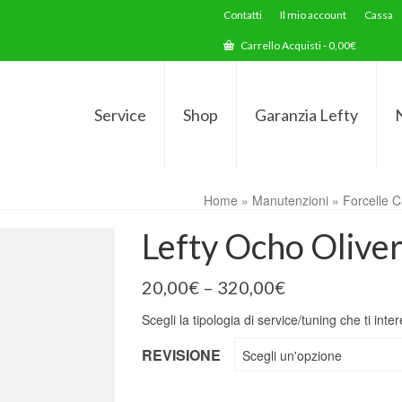
Contatti
Il mio account
Cassa
Carrello Acquisti
-
0,00
€
Service
Shop
Garanzia Lefty
Home
»
Manutenzioni
»
Forcelle 
Lefty Ocho Olive
20,00
€
–
320,00
€
Scegli la tipologia di service/tuning che ti inte
REVISIONE
Scegli un'opzione