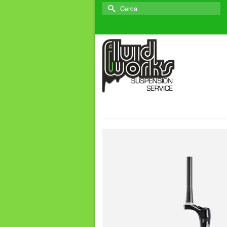
Cerca
per: