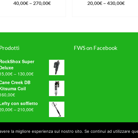
40,00
€
–
270,00
€
20,00
€
–
430,00
€
SCEGLI
SCEGLI
Prodotti
FWS on Facebook
RockShox Super
Deluxe
WordPress
15,00
€
–
130,00
€
Contact
Form
Cane Creek DB
Kitsuma Coil
160,00
€
Lefty con soffietto
20,00
€
–
210,00
€
| P.I. 03814770248
Home
Manute
avere la migliore esperienza sul nostro sito. Se continui ad utilizzare qu