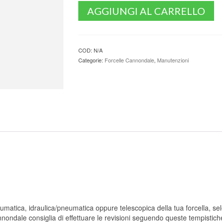
AGGIUNGI AL CARRELLO
COD:
N/A
Categorie:
Forcelle Cannondale
,
Manutenzioni
eumatica, idraulica/pneumatica oppure telescopica della tua forcella, sel
nnondale consiglia di effettuare le revisioni seguendo queste tempistiche 