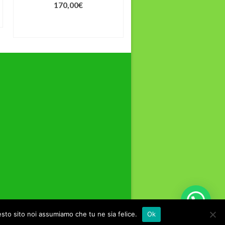
170,00
€
15,00
€
–
130,00
€
AGGIUNGI AL
SCEGLI
CARRELLO
nzioni
Accessori
Privacy e Condizioni di Vendita
esto sito noi assumiamo che tu ne sia felice.
Ok