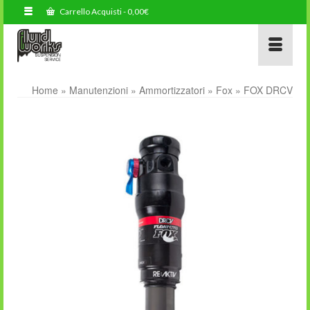
Carrello Acquisti
-
0,00
€
Home
»
Manutenzioni
»
Ammortizzatori
»
Fox
»
FOX DRCV