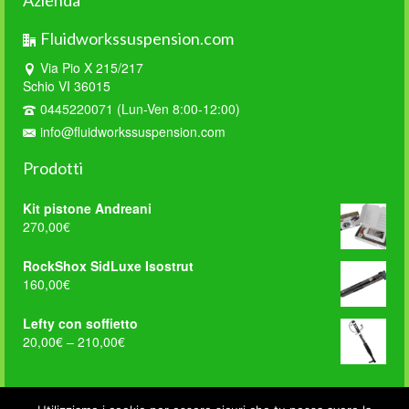
Azienda
Fluidworkssuspension.com
Via Pio X 215/217
Schio VI 36015
0445220071 (Lun-Ven 8:00-12:00)
info@fluidworkssuspension.com
Prodotti
Kit pistone Andreani
270,00
€
RockShox SidLuxe Isostrut
160,00
€
Lefty con soffietto
20,00
€
–
210,00
€
FWS on Facebook