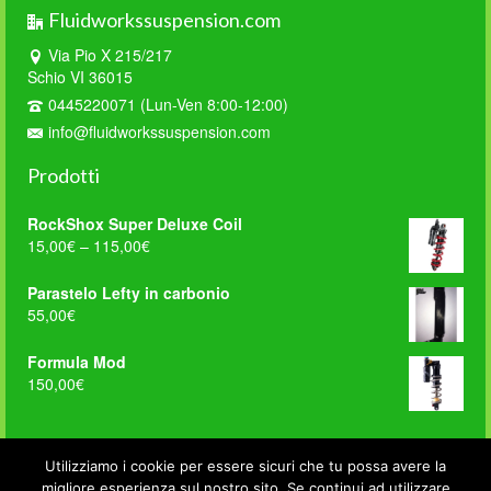
Fluidworkssuspension.com
Via Pio X 215/217
Schio VI 36015
0445220071 (Lun-Ven 8:00-12:00)
info@fluidworkssuspension.com
Prodotti
RockShox Super Deluxe Coil
15,00
€
–
115,00
€
Parastelo Lefty in carbonio
55,00
€
Formula Mod
150,00
€
FWS on Facebook
Utilizziamo i cookie per essere sicuri che tu possa avere la
migliore esperienza sul nostro sito. Se continui ad utilizzare