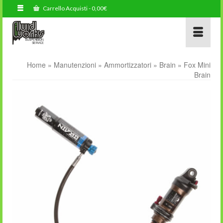
Carrello Acquisti
-
0,00
€
Home
»
Manutenzioni
»
Ammortizzatori
»
Brain
»
Fox Mini
Brain