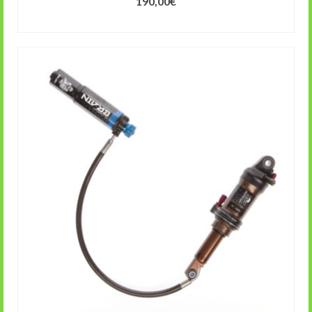
190,00
€
SCEGLI