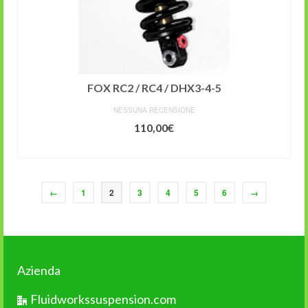
FOX RC2 / RC4 / DHX3-4-5
NESSUNA RECENSIONE
110,00
€
AGGIUNGI AL CARRELLO
←
1
2
3
4
5
6
→
Azienda
Fluidworkssuspension.com