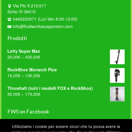
Via Pio X 215/217
Schio VI 36015
0445220071 (Lun-Ven 8:00-12:00)
info@fluidworkssuspension.com
Prodotti
Lefty Super Max
20,00
€
–
430,00
€
RockShox Monarch Plus
15,00
€
–
130,00
€
Thrushaft (tutti i modelli FOX e RockShox)
55,00
€
–
170,00
€
FWS on Facebook
Utilizziamo i cookie per essere sicuri che tu possa avere la
WordPress