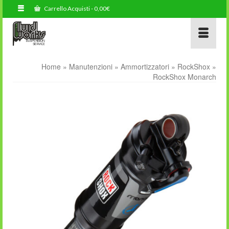
Carrello Acquisti
-
0,00
€
Home
»
Manutenzioni
»
Ammortizzatori
»
RockShox
»
RockShox Monarch