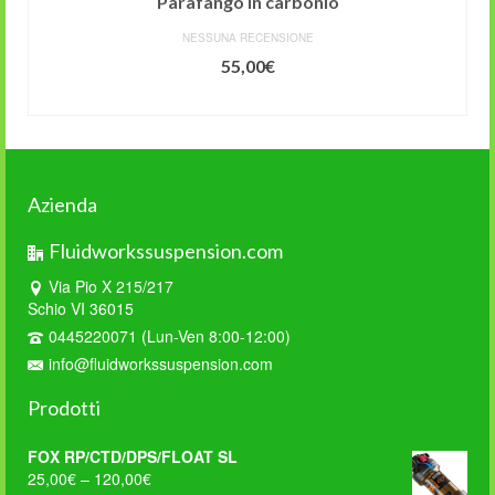
Parafango in carbonio
NESSUNA RECENSIONE
55,00
€
AGGIUNGI AL CARRELLO
Azienda
Fluidworkssuspension.com
Via Pio X 215/217
Schio VI 36015
0445220071 (Lun-Ven 8:00-12:00)
info@fluidworkssuspension.com
Prodotti
FOX RP/CTD/DPS/FLOAT SL
25,00
€
–
120,00
€