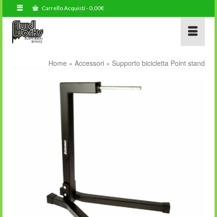
Carrello Acquisti
-
0,00
€
Home
»
Accessori
»
Supporto bicicletta Point stand