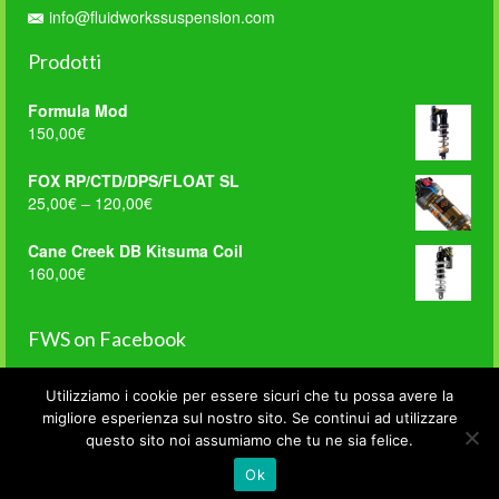
info@fluidworkssuspension.com
Prodotti
Formula Mod
150,00
€
FOX RP/CTD/DPS/FLOAT SL
25,00
€
–
120,00
€
Cane Creek DB Kitsuma Coil
160,00
€
FWS on Facebook
Utilizziamo i cookie per essere sicuri che tu possa avere la
WordPress
migliore esperienza sul nostro sito. Se continui ad utilizzare
Contact
Home
Manutenzioni
Accessori
Privacy e Condizioni di Vendita
questo sito noi assumiamo che tu ne sia felice.
Form
© 2026 Fluid Works Suspension - di Catelan Renato | P.I. 03814770248
Ok