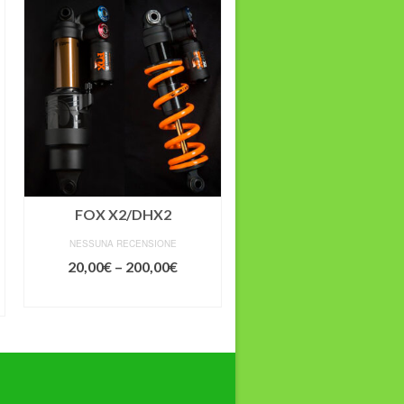
FOX X2/DHX2
RockShox Monarch
NESSUNA RECENSIONE
NESSUNA RECENSIONE
20,00
€
–
200,00
€
15,00
€
–
130,00
€
SCEGLI
SCEGLI