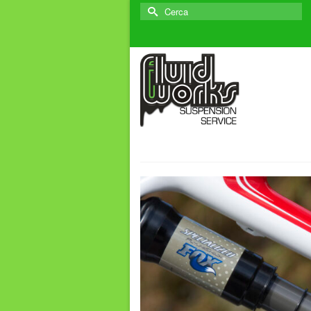
Cerca
per: