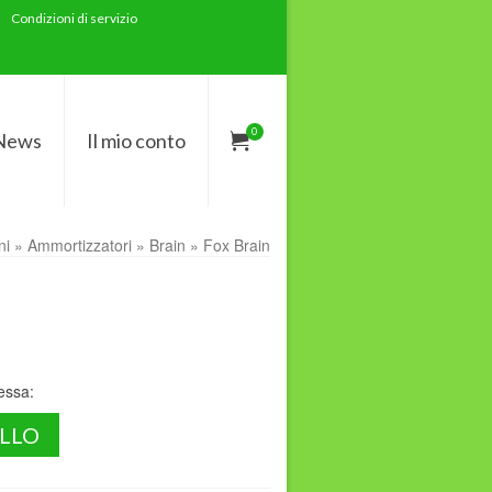
Condizioni di servizio
0
News
Il mio conto
ni
»
Ammortizzatori
»
Brain
»
Fox Brain
ressa:
ELLO