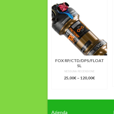
Lefty Super Max
FOX RP/CTD/DPS/FLOAT
SL
NESSUNA RECENSIONE
NESSUNA RECENSIONE
20,00
€
–
430,00
€
25,00
€
–
120,00
€
SCEGLI
SCEGLI
Azienda