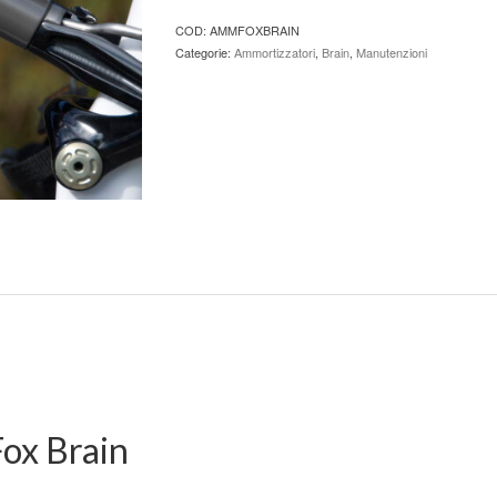
COD:
AMMFOXBRAIN
Categorie:
Ammortizzatori
,
Brain
,
Manutenzioni
ox Brain