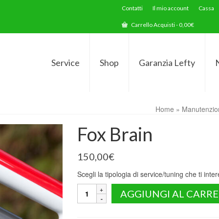
Contatti
Il mio account
Cassa
Carrello Acquisti
-
0,00
€
Service
Shop
Garanzia Lefty
Home
»
Manutenzio
Fox Brain
150,00
€
Scegli la tipologia di service/tuning che ti inte
Fox
AGGIUNGI AL CARR
Brain
quantità