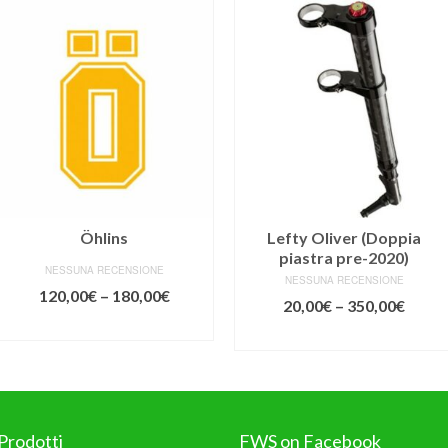
Öhlins
Lefty Oliver (Doppia
piastra pre-2020)
NESSUNA RECENSIONE
NESSUNA RECENSIONE
120,00
€
–
180,00
€
20,00
€
–
350,00
€
SCEGLI
SCEGLI
Prodotti
FWS on Facebook