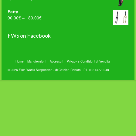
Fatty
90,00
€
–
180,00
€
FWS on Facebook
WordPress
Contact
Home
Manutenzioni
Accessori
Privacy e Condizioni di Vendita
Form
© 2026 Fluid Works Suspension - di Catelan Renato | P.I. 03814770248