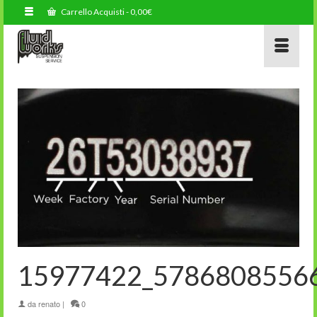
Carrello Acquisti
-
0,00
€
15977422_5786808556
da
renato
|
0