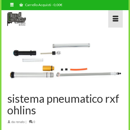
Carrello Acquisti
-
0,00
€
sistema pneumatico rxf
ohlins
da
renato
|
0