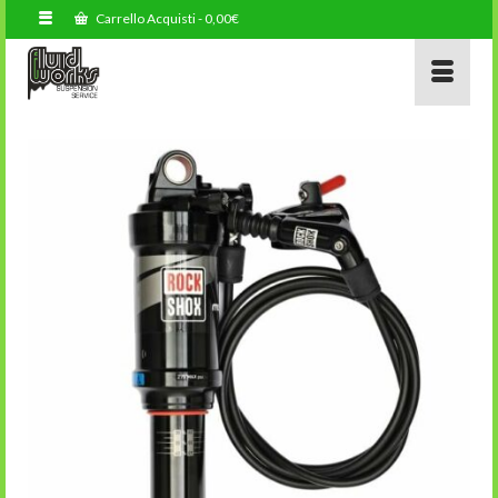
Carrello Acquisti
-
0,00
€