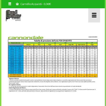
Carrello Acquisti
-
0,00
€