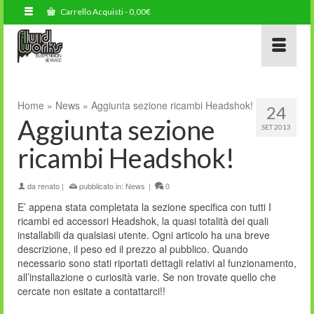
Carrello Acquisti
-
0,00
€
Home
»
News
»
Aggiunta sezione ricambi Headshok!
24
Aggiunta sezione
SET 2013
ricambi Headshok!
da
renato
|
pubblicato in:
News
|
0
E’ appena stata completata la sezione specifica con tutti I
ricambi ed accessori Headshok, la quasi totalità dei quali
installabili da qualsiasi utente. Ogni articolo ha una breve
descrizione, il peso ed il prezzo al pubblico. Quando
necessario sono stati riportati dettagli relativi al funzionamento,
all’installazione o curiosità varie. Se non trovate quello che
cercate non esitate a contattarci!!