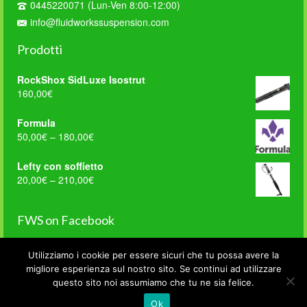
0445220071 (Lun-Ven 8:00-12:00)
info@fluidworkssuspension.com
Prodotti
RockShox SidLuxe Isostrut
160,00
€
Formula
50,00
€
–
180,00
€
Lefty con soffietto
20,00
€
–
210,00
€
FWS on Facebook
Utilizziamo i cookie per essere sicuri che tu possa avere la
WordPress
migliore esperienza sul nostro sito. Se continui ad utilizzare
Contact
Home
Manutenzioni
Accessori
Privacy e Condizioni di Vendita
questo sito noi assumiamo che tu ne sia felice.
Form
© 2026 Fluid Works Suspension - di Catelan Renato | P.I. 03814770248
Ok