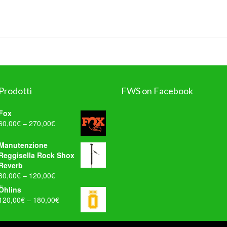
Prodotti
FWS on Facebook
Fox
60,00
€
–
270,00
€
WordPress
Contact
Manutenzione
Form
Reggisella Rock Shox
Reverb
80,00
€
–
120,00
€
Öhlins
120,00
€
–
180,00
€