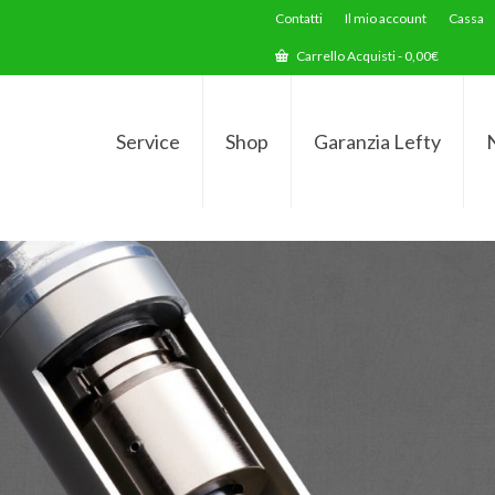
Contatti
Il mio account
Cassa
Carrello Acquisti
-
0,00
€
Service
Shop
Garanzia Lefty