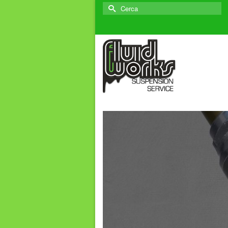
Cerca
per: