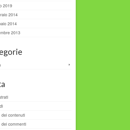
io 2019
raio 2014
aio 2014
embre 2013
egorie
s
ta
trati
di
 dei contenuti
 dei commenti