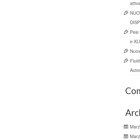
attiv
NUO
DISP
Pesi 
e XL
Nuovi
Flui
Autor
Com
Arc
Marz
Marz