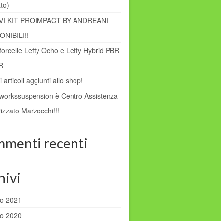
ato)
VI KIT PROIMPACT BY ANDREANI
ONIBILI!!
forcelle Lefty Ocho e Lefty Hybrid PBR
R
 articoli aggiunti allo shop!
dworkssuspension è Centro Assistenza
izzato Marzocchi!!!
menti recenti
hivi
o 2021
o 2020