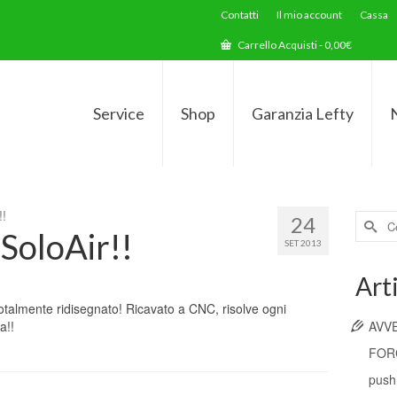
Contatti
Il mio account
Cassa
Carrello Acquisti
-
0,00
€
Service
Shop
Garanzia Lefty
!!
Cerca
24
SoloAir!!
per:
SET 2013
Arti
 totalmente ridisegnato! Ricavato a CNC, risolve ogni
a!!
AVV
FORC
push