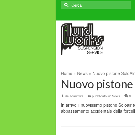
Cerca
per:
Home
»
News
»
Nuovo pistone SoloAir
Nuovo pistone 
da
adminfws
|
pubblicato in:
News
|
0
In arrivo il nuovissimo pistone Soloair
abbassamento accidentale della forcell