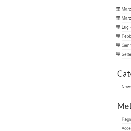
Marz
Marz
Lugl
Febb
Genn
Sett
Cat
New
Me
Regis
Acce