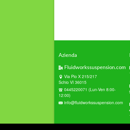
Azienda
Fluidworkssuspension.com
Via Pio X 215/217
Schio VI 36015
0445220071 (Lun-Ven 8:00-
12:00)
info@fluidworkssuspension.com
© 2026 Fluid Works Suspension - di Catelan Renato 