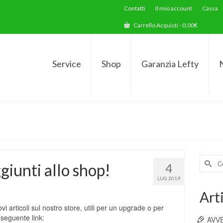
Contatti
Il mio account
Cassa
Carrello Acquisti
-
0,00
€
Service
Shop
Garanzia Lefty
Cerca
giunti allo shop!
4
per:
LUG 2019
Arti
articoli sul nostro store, utili per un upgrade o per
l seguente link:
AVV