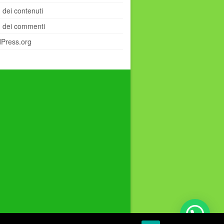
 dei contenuti
 dei commenti
Press.org
nzioni
Accessori
Privacy e Condizioni di Vendita