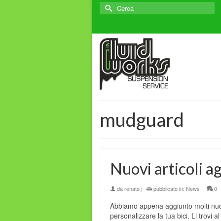
Cerca
per:
mudguard
Nuovi articoli ag
da
renato
|
pubblicato in:
News
|
0
Abbiamo appena aggiunto molti nuovi 
personalizzare la tua bici. Li trovi a