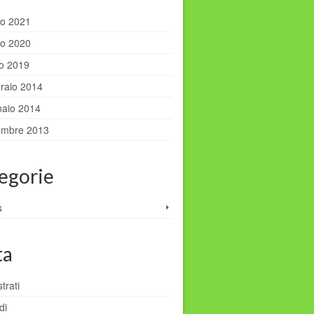
o 2021
o 2020
io 2019
raio 2014
aio 2014
embre 2013
egorie
s
ta
trati
di