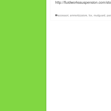
http://fluidworkssuspension.com/sto
accessori
,
ammortizzatore
,
fox
,
mudguard
,
par