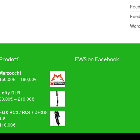
Feed
Feed
Word
Prodotti
FWS on Facebook
Marzocchi
150,00
€
–
180,00
€
WordPress
Contact
Lefty DLR
Form
90,00
€
–
210,00
€
FOX RC2 / RC4 / DHX3-
4-5
110,00
€
| P.I. 03814770248
Home
Manute