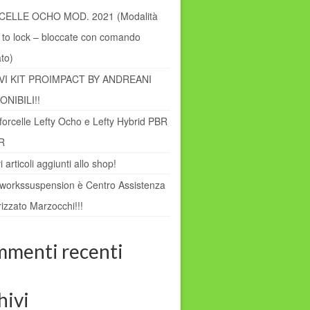
ELLE OCHO MOD. 2021 (Modalità
 to lock – bloccate con comando
ato)
VI KIT PROIMPACT BY ANDREANI
ONIBILI!!
forcelle Lefty Ocho e Lefty Hybrid PBR
R
 articoli aggiunti allo shop!
dworkssuspension è Centro Assistenza
izzato Marzocchi!!!
menti recenti
hivi