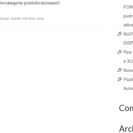
re/categoria-prodotto/accessori/
FORC
push
afango
,
ricambi
,
rock shox
,
shop
attiv
NUO
DISP
Pesi 
e XL
Nuovi
Flui
Autor
Com
Arc